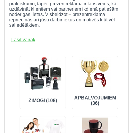
praktiskumu, tāpēc prezentreklāma ir labs veids, kā
uzdāvināt klientiem vai partneriem ikdienā patiešām
noderīgas lietas. Visbeidzot – prezentreklāma
iepriecinās arī jūsu darbiniekus un motivēs kļūt vēl
saliedētākiem.
Lasīt vairāk
APBALVOJUMIEM
ZĪMOGI (108)
(36)