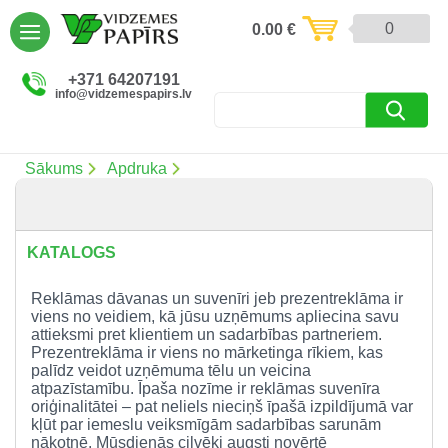
AIZVĒRT
0
0.00
€
Preces un pakalpojumi (5085)
+371 64207191
info@vidzemespapirs.lv
Apdruka (485)
Atlaides (12)
Sākums
Apdruka
Ielogoties
KATALOGS
Reģistrēties
Reklāmas dāvanas un suvenīri jeb prezentreklāma ir
viens no veidiem, kā jūsu uzņēmums apliecina savu
attieksmi pret klientiem un sadarbības partneriem.
Prezentreklāma ir viens no mārketinga rīkiem, kas
palīdz veidot uzņēmuma tēlu un veicina
atpazīstamību. Īpaša nozīme ir reklāmas suvenīra
oriģinalitātei – pat neliels nieciņš īpašā izpildījumā var
kļūt par iemeslu veiksmīgām sadarbības sarunām
nākotnē. Mūsdienās cilvēki augsti novērtē