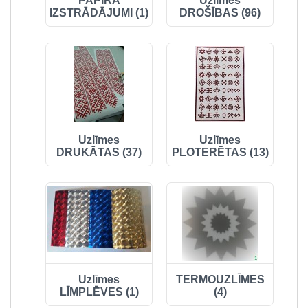
PAPĪRA
Uzlīmes
IZSTRĀDĀJUMI (1)
DROŠĪBAS (96)
Uzlīmes
Uzlīmes
DRUKĀTAS (37)
PLOTERĒTAS (13)
Uzlīmes
TERMOUZLĪMES
LĪMPLĒVES (1)
(4)