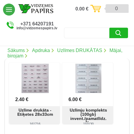
AIZVĒRT
0
0.00
€
Preces un pakalpojumi (5086)
+371 64207191
info@vidzemespapirs.lv
Apdruka (485)
Atlaides (12)
Sākums
Apdruka
Uzlīmes DRUKĀTAS
Mājai,
birojam
Ielogoties
Reģistrēties
2.40 €
6.00 €
Uzlīme drukāta -
Uzlīmju komplekts
Etiķetes 28x33cm
(100gb)
invent./pamatlīdz.
Nr.
161716
110130
Skatīt
Pirkt
Skatīt