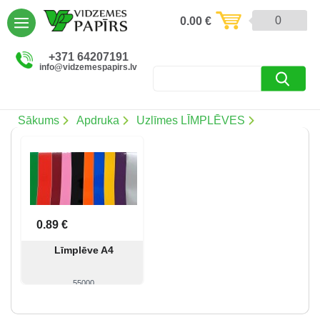
AIZVĒRT
0
0.00
€
Preces un pakalpojumi (5086)
+371 64207191
info@vidzemespapirs.lv
Apdruka (485)
Atlaides (12)
Sākums
Apdruka
Uzlīmes LĪMPLĒVES
Ielogoties
Reģistrēties
0.89 €
Līmplēve A4
55000
Skatīt