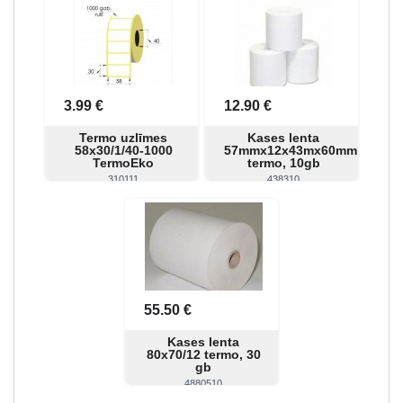
Skatīt
Pirkt
Skatīt
Pirkt
3.99 €
12.90 €
Termo uzlīmes
Kases lenta
58x30/1/40-1000
57mmx12x43mx60mm
TermoEko
termo, 10gb
310111
438310
Skatīt
Pirkt
Skatīt
Pirkt
55.50 €
Kases lenta
80x70/12 termo, 30
gb
4880510