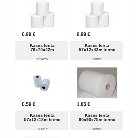
0.99 €
0.99 €
Kases lenta
Kases lenta
76x70x42m
57x12x43m termo
107670
43831
Skatīt
Pirkt
Skatīt
Pirkt
0.59 €
1.85 €
Kases lenta
Kases lenta
57x12x18m termo
80x90x75m termo
571512
48051