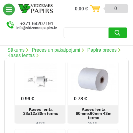
AIZVĒRT
0
0.00
€
Preces un pakalpojumi (5086)
+371 64207191
info@vidzemespapirs.lv
Apdruka (485)
Atlaides (12)
Sākums
Preces un pakalpojumi
Papīra preces
Kases lentas
Ielogoties
Reģistrēties
0.99 €
0.78 €
Kases lenta
Kases lenta
38x12x30m termo
60mmx60mm 43m
termo
43830
560001
Skatīt
Pirkt
Skatīt
Pirkt