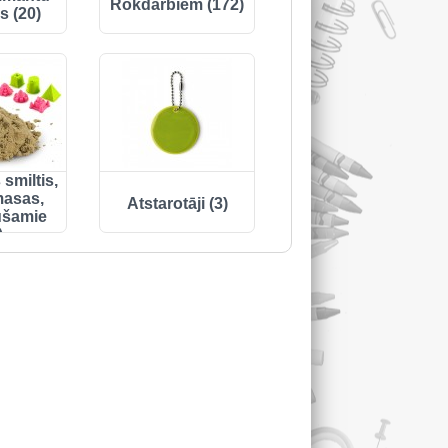
Rokdarbiem (172)
s (20)
smiltis,
masas,
Atstarotāji (3)
ūšamie
)