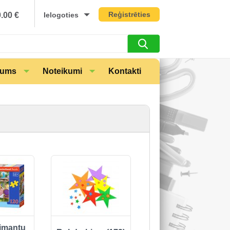
Reģistrēties
0.00
€
Ielogoties
mums
Noteikumi
Kontakti
dimantu