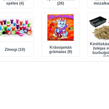
spēles (4)
(26)
mozaīka
Kinētiskās 
Krāsojamās
želejas 
Zīmogi (10)
grāmatas (9)
burbuļp
(12