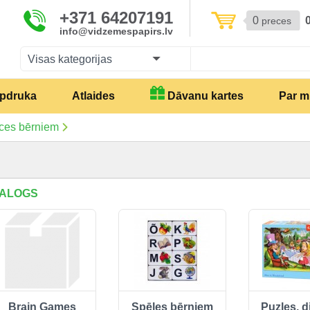
+371 64207191
0
preces
info@vidzemespapirs.lv
Visas kategorijas
pdruka
Atlaides
Dāvanu kartes
Par 
ces bērniem
ALOGS
Brain Games
Spēles bērniem
Puzles, 