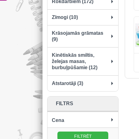
Rokdarbiem (172)
Zīmogi (10)
Krāsojamās grāmatas
(9)
Kinētiskās smiltis,
želejas masas,
burbuļpūšamie (12)
Atstarotāji (3)
FILTRS
Cena
no:
līdz: