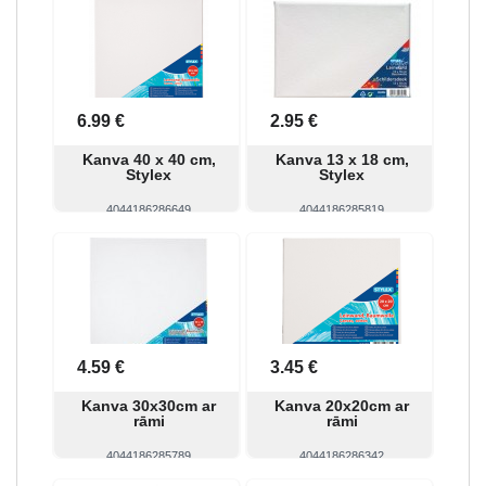
6.99 €
2.95 €
Kanva 40 x 40 cm,
Kanva 13 x 18 cm,
Stylex
Stylex
4044186286649
4044186285819
Skatīt
Pirkt
Skatīt
Pirkt
4.59 €
3.45 €
Kanva 30x30cm ar
Kanva 20x20cm ar
rāmi
rāmi
4044186285789
4044186286342