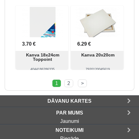
Skatīt
Pirkt
Skatīt
Pirkt
3.70 €
6.29 €
Kanva 18x24cm
Kanva 20x20cm
Toppoint
4044186286335
7920120045619
Skatīt
Pirkt
Skatīt
Pirkt
1
2
>
DĀVANU KARTES
PAR MUMS
Jaunumi
NOTEIKUMI
Piegāde