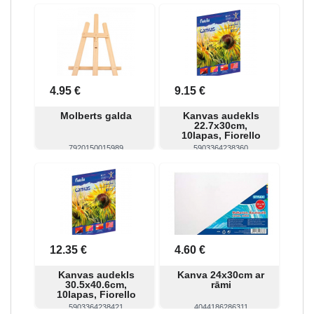
Skatīt
Pirkt
Skatīt
Pirkt
4.95 €
9.15 €
Molberts galda
Kanvas audekls
22.7x30cm,
10lapas, Fiorello
7920150015989
5903364238360
Skatīt
Pirkt
Skatīt
Pirkt
12.35 €
4.60 €
Kanvas audekls
Kanva 24x30cm ar
30.5x40.6cm,
rāmi
10lapas, Fiorello
5903364238421
4044186286311