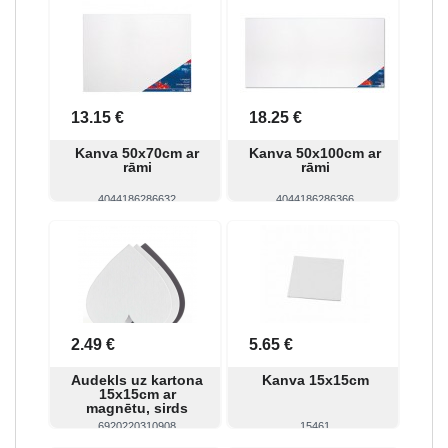
Skatīt
Pirkt
Skatīt
Pirkt
13.15 €
18.25 €
Kanva 50x70cm ar
Kanva 50x100cm ar
rāmi
rāmi
4044186286632
4044186286366
Skatīt
Pirkt
Skatīt
Pirkt
2.49 €
5.65 €
Audekls uz kartona
Kanva 15x15cm
15x15cm ar
magnētu, sirds
6920220310908
15461