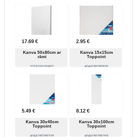
Skatīt
Pirkt
Skatīt
Pirkt
17.69 €
2.95 €
Kanva 50x80cm ar
Kanva 15x15cm
rāmi
Toppoint
2318100150807
4044186285826
Skatīt
Pirkt
Skatīt
Pirkt
5.49 €
8.12 €
Kanva 30x40cm
Kanva 30x100cm
Toppoint
Toppoint
4044186286328
4044186286359