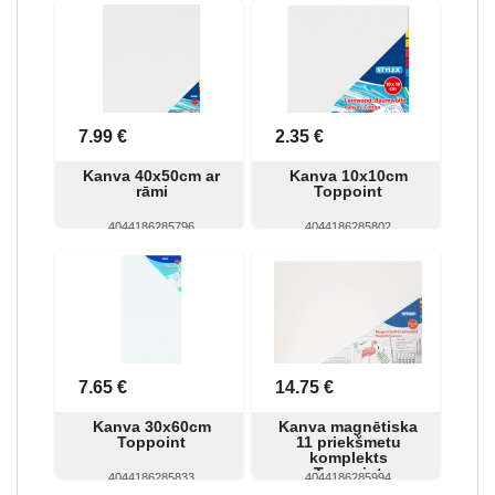
Skatīt
Pirkt
Skatīt
Pirkt
7.99 €
2.35 €
Kanva 40x50cm ar
Kanva 10x10cm
rāmi
Toppoint
4044186285796
4044186285802
Skatīt
Pirkt
Skatīt
Pirkt
7.65 €
14.75 €
Kanva 30x60cm
Kanva magnētiska
Toppoint
11 priekšmetu
komplekts
Toppoint
4044186285833
4044186285994