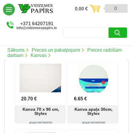
AIZVĒRT
0
0.00
€
Preces un pakalpojumi (5086)
+371 64207191
info@vidzemespapirs.lv
Apdruka (485)
Atlaides (12)
Sākums
Preces un pakalpojumi
Preces radošam
darbam
Kanvas
Ielogoties
Reģistrēties
20.70 €
6.65 €
Kanva 70 x 90 cm,
Kanva apaļa 30cm,
Stylex
Stylex
4044186286656
4044186286588
Skatīt
Pirkt
Skatīt
Pirkt