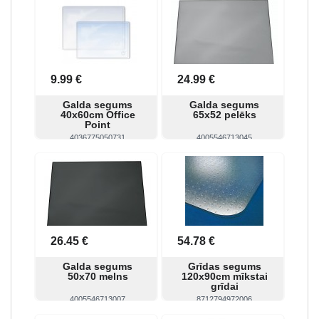
9.99 €
24.99 €
Galda segums
Galda segums
40x60cm Office
65x52 pelēks
Point
4036775050731
4005546713045
Skatīt
Pirkt
Skatīt
Pirkt
26.45 €
54.78 €
Galda segums
Grīdas segums
50x70 melns
120x90cm mīkstai
grīdai
4005546713007
8712794972006