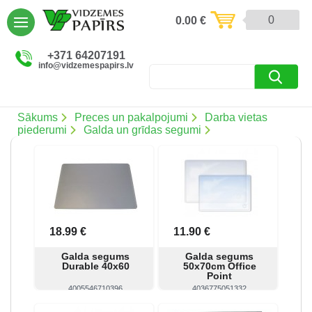
AIZVĒRT
0
0.00
€
Preces un pakalpojumi (5086)
+371 64207191
info@vidzemespapirs.lv
Apdruka (485)
Atlaides (12)
Sākums
Preces un pakalpojumi
Darba vietas
piederumi
Galda un grīdas segumi
Ielogoties
Reģistrēties
18.99 €
11.90 €
Galda segums
Galda segums
Durable 40x60
50x70cm Office
Point
4005546710396
4036775051332
Skatīt
Pirkt
Skatīt
Pirkt