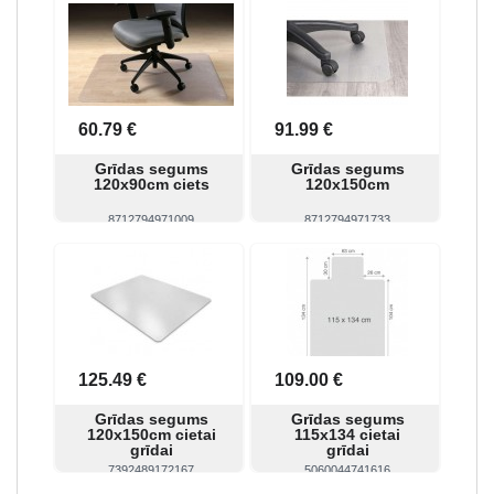
Skatīt
Pirkt
Skatīt
Pirkt
60.79 €
91.99 €
Grīdas segums
Grīdas segums
120x90cm ciets
120x150cm
8712794971009
8712794971733
Skatīt
Pirkt
Skatīt
Pirkt
125.49 €
109.00 €
Grīdas segums
Grīdas segums
120x150cm cietai
115x134 cietai
grīdai
grīdai
7392489172167
5060044741616