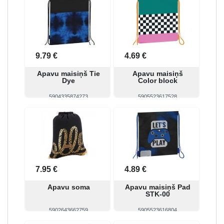
9.79 €
4.69 €
Apavu maisiņš Tie
Apavu maisiņš
Dye
Color block
5904335874273
5905523617528
Skatīt
Pirkt
Skatīt
Pirkt
7.95 €
4.89 €
Apavu soma
Apavu maisiņš Pad
STK-00
5902643662759
5905523616804