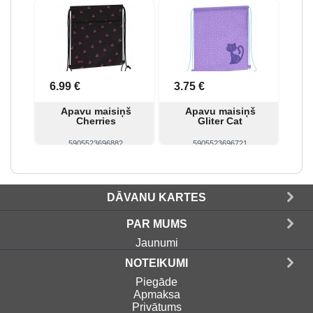
Skatīt
Pirkt
Skatīt
Pirkt
6.99 €
3.75 €
Apavu maisiņš
Apavu maisiņš
Cherries
Gliter Cat
5905523696882
5905523696721
Skatīt
Pirkt
Skatīt
Pirkt
DĀVANU KARTES
PAR MUMS
Jaunumi
NOTEIKUMI
Piegāde
Apmaksa
Privātums