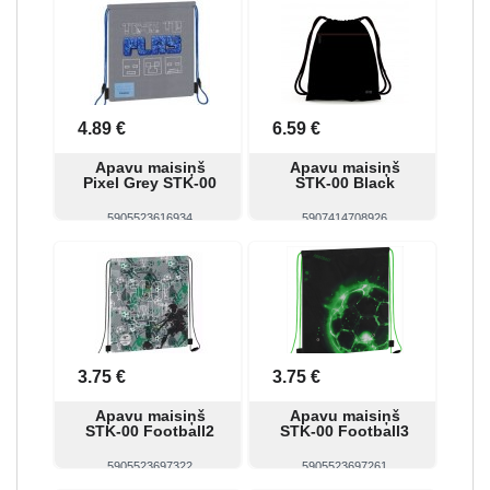
Skatīt
Pirkt
Skatīt
Pirkt
4.89 €
6.59 €
Apavu maisiņš
Apavu maisiņš
Pixel Grey STK-00
STK-00 Black
5905523616934
5907414708926
Skatīt
Pirkt
Skatīt
Pirkt
3.75 €
3.75 €
Apavu maisiņš
Apavu maisiņš
STK-00 Football2
STK-00 Football3
5905523697322
5905523697261