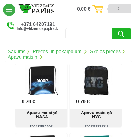
AIZVĒRT
0
0.00
€
Preces un pakalpojumi (5086)
+371 64207191
info@vidzemespapirs.lv
Apdruka (485)
Atlaides (12)
Sākums
Preces un pakalpojumi
Skolas preces
Apavu maisiņi
Ielogoties
Reģistrēties
9.79 €
9.79 €
Apavu maisiņš
Apavu maisiņš
NASA
NYC
5904335872941
5904335874211
Skatīt
Pirkt
Skatīt
Pirkt