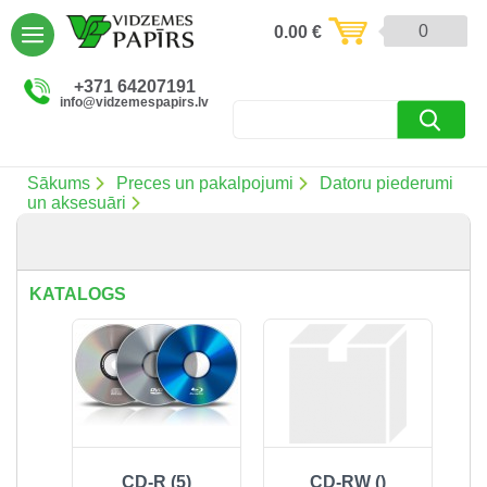
AIZVĒRT
0
0.00
€
Preces un pakalpojumi (5085)
+371 64207191
info@vidzemespapirs.lv
Apdruka (485)
Atlaides (12)
Sākums
Preces un pakalpojumi
Datoru piederumi
un aksesuāri
Ielogoties
KATALOGS
Reģistrēties
CD-R (5)
CD-RW ()