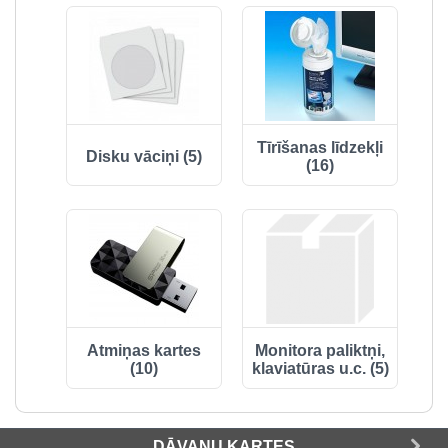
Tīrīšanas līdzekļi
Disku vāciņi (5)
(16)
Atmiņas kartes
Monitora paliktņi,
(10)
klaviatūras u.c. (5)
DĀVANU KARTES