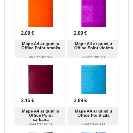
2.09 €
2.09 €
Mape A4 ar gumiju
Mape A4 ar gumiju
Office Point oranža
Office Point violeta
4036775101327
4036775101389
Skatīt
Pirkt
Skatīt
Pirkt
2.15 €
2.09 €
Mape A4 ar gumiju
Mape A4 ar gumiju
Office Point
Office Point zila
sarkana
4036775083128
4036775101358