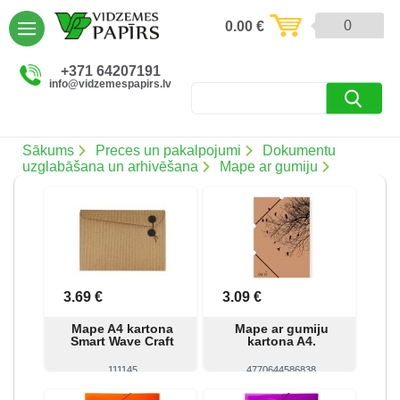
AIZVĒRT
0
0.00
€
Preces un pakalpojumi (5086)
+371 64207191
info@vidzemespapirs.lv
Apdruka (485)
Atlaides (12)
Sākums
Preces un pakalpojumi
Dokumentu
uzglabāšana un arhivēšana
Mape ar gumiju
Ielogoties
Reģistrēties
3.69 €
3.09 €
Mape A4 kartona
Mape ar gumiju
Smart Wave Craft
kartona A4.
111145
4770644586838
Skatīt
Pirkt
Skatīt
Pirkt