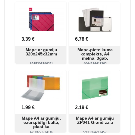
Skatīt
Pirkt
Skatīt
Pirkt
3.39 €
6.78 €
Mape ar gumiju
Mape-pieteikuma
320x245x32mm
komplekts, A4
melna, 3gab.
6935205396211
4044186411362
Skatīt
Pirkt
Skatīt
Pirkt
1.99 €
2.19 €
Mape A4 ar gumiju,
Mape A4 ar gumiju
caurspīdīgi balta,
ZP041 Grand zaļa
plastika
4750650214116
5903364217457