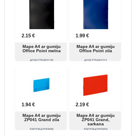
Skatīt
Pirkt
Skatīt
Pirkt
2.15 €
1.99 €
Mape A4 ar gumiju
Mape A4 ar gumiju
Office Point melna
Office Point zila
4036775083135
4036775083111
Skatīt
Pirkt
Skatīt
Pirkt
1.94 €
2.19 €
Mape A4 ar gumiju
Mape A4 ar gumiju
ZP041 Grand zila
ZP041 Grand,
sarkana
5903364205898
5903364205959