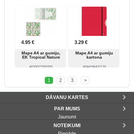
Skatīt
Pirkt
Skatīt
Pirkt
4.95 €
3.29 €
Mape A4 ar gumiju,
Mape A4 ar gumiju
EK Tropical Nature
kartona
4630073350205
4044186431179
Skatīt
Pirkt
Skatīt
Pirkt
1
2
3
>
DĀVANU KARTES
PAR MUMS
Jaunumi
NOTEIKUMI
Piegāde