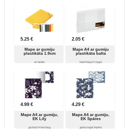
Skatīt
Pirkt
Skatīt
Pirkt
5.25 €
2.05 €
Mape ar gumiju
Mape A4 ar gumiju
plastikāta 1.9cm
plastikāta balta
913090
5903364217440
Skatīt
Pirkt
Skatīt
Pirkt
4.99 €
4.29 €
Mape A4 ar gumiju,
Mape A4 ar gumiju,
EK Lily
EK Spāres
4630073350304
4650184529055