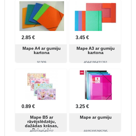
Skatīt
Pirkt
Skatīt
Pirkt
2.85 €
3.45 €
Mape A4 ar gumiju
Mape A3 ar gumiju
kartona
kartona
91309
4044186431261
Skatīt
Pirkt
Skatīt
Pirkt
0.89 €
3.25 €
Mape B5 ar
Mape ar gumiju
rāvējslēdzēju,
dažādas krāsas,
Dzīvnieki
4650184549237
6935205395795