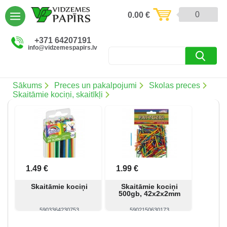
AIZVĒRT
0
0.00
€
Preces un pakalpojumi (5086)
+371 64207191
info@vidzemespapirs.lv
Apdruka (485)
Atlaides (12)
Sākums
Preces un pakalpojumi
Skolas preces
Skaitāmie kociņi, skaitīkļi
Ielogoties
Reģistrēties
1.49 €
1.99 €
Skaitāmie kociņi
Skaitāmie kociņi
500gb, 42x2x2mm
5903364230753
5902150630173
Skatīt
Pirkt
Skatīt
Pirkt