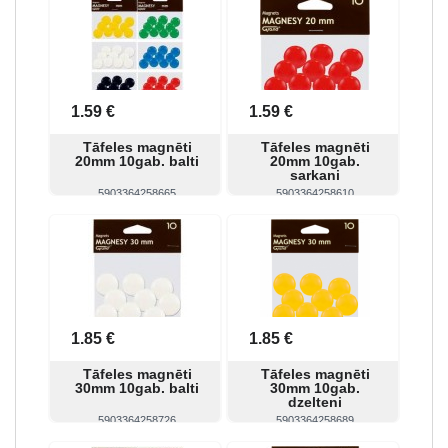
1.59 €
1.59 €
Tāfeles magnēti
Tāfeles magnēti
20mm 10gab. balti
20mm 10gab.
sarkani
5903364258665
5903364258610
Skatīt
Pirkt
Skatīt
Pirkt
1.85 €
1.85 €
Tāfeles magnēti
Tāfeles magnēti
30mm 10gab. balti
30mm 10gab.
dzelteni
5903364258726
5903364258689