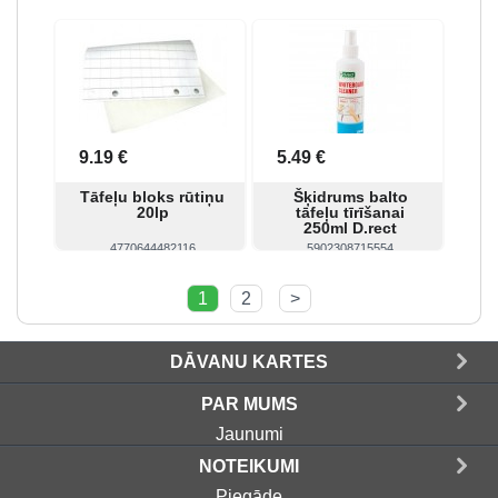
Skatīt
Pirkt
Skatīt
Pirkt
9.19 €
5.49 €
Tāfeļu bloks rūtiņu
Šķidrums balto
20lp
tāfeļu tīrīšanai
250ml D.rect
4770644482116
5902308715554
Skatīt
Pirkt
Skatīt
Pirkt
1
2
>
DĀVANU KARTES
PAR MUMS
Jaunumi
NOTEIKUMI
Piegāde