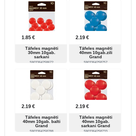
Skatīt
Pirkt
Skatīt
Pirkt
1.85 €
2.19 €
Tāfeles magnēti
Tāfeles magnēti
30mm 10gab.
40mm 10gab.zili
sarkani
Grand
5903364258672
5903364258757
Skatīt
Pirkt
Skatīt
Pirkt
2.19 €
2.19 €
Tāfeles magnēti
Tāfeles magnēti
40mm 10gab. balti
40mm 10gab.
Grand
sarkani Grand
5903364258788
5903364258733