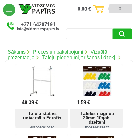
AIZVĒRT
0
0.00
€
Preces un pakalpojumi (5085)
+371 64207191
info@vidzemespapirs.lv
Apdruka (485)
Atlaides (12)
Sākums
Preces un pakalpojumi
Vizuālā
prezentācija
Tāfeļu piederumi, tīrīšanas līdzekļi
Ielogoties
Reģistrēties
49.39 €
1.59 €
Tāfeļu statīvs
Tāfeles magnēti
universāls Forofis
20mm 10gab.
dzelteni
4030969910160
5903364258627
Skatīt
Pirkt
Skatīt
Pirkt