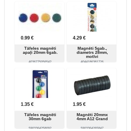
Skatīt
Pirkt
Skatīt
Pirkt
0.99 €
4.29 €
Tāfeles magnēti
Magnēti 5gab.,
apaļi 20mm 6gab.
diametrs 28mm,
motīvi
4036775056542
4044186381726
Skatīt
Pirkt
Skatīt
Pirkt
1.35 €
1.95 €
Tāfeles magnēti
Magnēti 20mmx
30mm 6gab
4mm A12 Grand
5903364258092
5903364265847