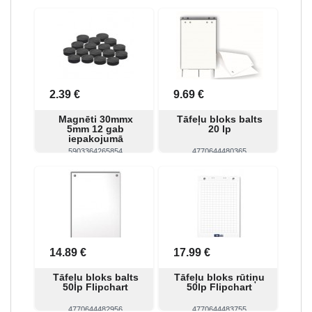
Skatīt
Pirkt
Skatīt
Pirkt
2.39 €
9.69 €
Magnēti 30mmx
Tāfeļu bloks balts
5mm 12 gab
20 lp
iepakojumā
5903364265854
4770644480365
Skatīt
Pirkt
Skatīt
Pirkt
14.89 €
17.99 €
Tāfeļu bloks balts
Tāfeļu bloks rūtiņu
50lp Flipchart
50lp Flipchart
4770644482956
4770644483755