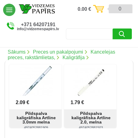
AIZVĒRT
0
0.00
€
Preces un pakalpojumi (5086)
+371 64207191
info@vidzemespapirs.lv
Apdruka (485)
Atlaides (12)
Sākums
Preces un pakalpojumi
Kancelejas
preces, rakstāmlietas,
Kaligrāfija
Ielogoties
Reģistrēties
2.09 €
1.79 €
Pildspalva
Pildspalva
kaligrāfiska Artline
kaligrāfiska Artline
3.0mm melna
2.0, melna
4974052881909
4974052881503
Skatīt
Pirkt
Skatīt
Pirkt