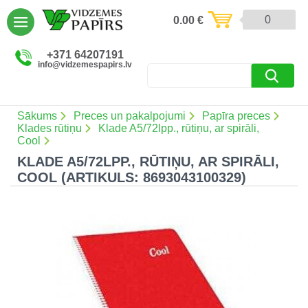
AIZVĒRT
0
0.00
€
Preces un pakalpojumi (5086)
+371 64207191
info@vidzemespapirs.lv
Apdruka (485)
Atlaides (12)
Sākums
Preces un pakalpojumi
Papīra preces
Klades rūtiņu
Klade A5/72lpp., rūtiņu, ar spirāli,
Cool
KLADE A5/72LPP., RŪTIŅU, AR SPIRĀLI,
Ielogoties
COOL (ARTIKULS: 8693043100329)
Reģistrēties