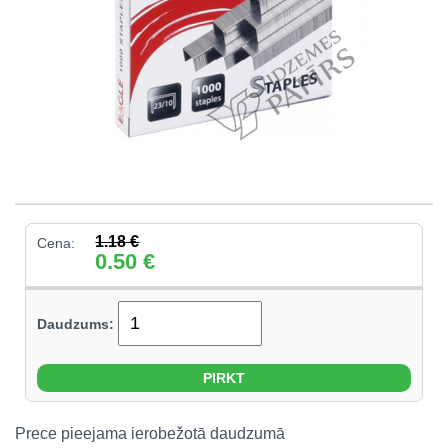
1.18
€
Cena:
0.50
€
Daudzums:
Prece pieejama ierobežotā daudzumā