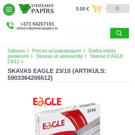
AIZVĒRT
0
0.00
€
Preces un pakalpojumi (5085)
+371 64207191
info@vidzemespapirs.lv
Apdruka (485)
Atlaides (12)
Sākums
Preces un pakalpojumi
Darba vietas
piederumi
Skavas un atskavotāji
Skavas EAGLE
23/10
SKAVAS EAGLE 23/10 (ARTIKULS:
Ielogoties
5903364206512)
Reģistrēties